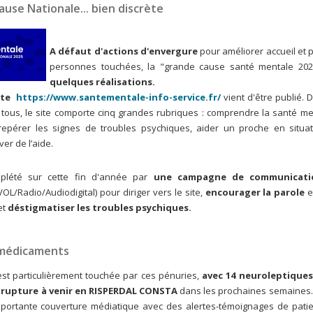
ause Nationale... bien discrète
A défaut d'actions d'envergure
pour améliorer accueil et 
personnes touchées, la "grande cause santé mentale 20
quelques réalisations.
ite
https://www.santementale-info-service.fr/
vient d'être publié. 
à tous, le site comporte cinq grandes rubriques : comprendre la santé 
repérer les signes de troubles psychiques, aider un proche en situa
er de l’aide.
mplété sur cette fin d'année par
une campagne de communicati
VOL/Radio/Audiodigital) pour diriger vers le site,
encourager la parole
e
et
déstigmatiser les troubles psychiques.
 médicaments
est particulièrement touchée par ces pénuries,
avec 14 neuroleptiques
 rupture à venir en RISPERDAL CONSTA
dans les prochaines semaines.
importante couverture médiatique avec des alertes-témoignages de patie