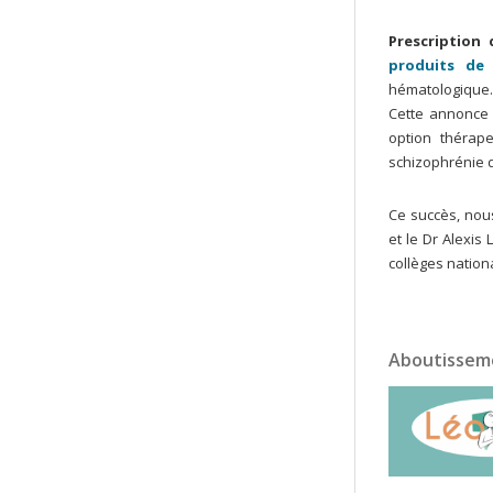
Prescription
produits de
hématologique
Cette annonce e
option thérape
schizophrénie d
Ce succès, nou
et le Dr Alexis
collèges nation
Aboutisseme