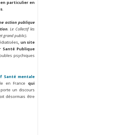
en particulier en
es
.
une action publique
tion
. Le Collectif les
 et grand public).
édiatisées
, un site
r Santé Publique
roubles psychiques
if Santé mentale
le en France
qui
 porte un discours
doit désormais être