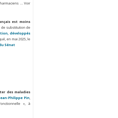
 pharmaciens … Voir
ançais est moins
s de substitution de
tion, développés
ué, en mai 2025, le
 du Sénat
ter des maladies
Jean-Philippe Pin
,
onctionnelle », à