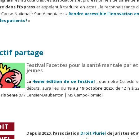
gnataires au côté d’autres associations et professionnels de santé de
l
re dans l’Express
et appelant à traduire en actes , la reconnaissance 
Cause Nationale Santé mentale : «
Rendre accessible l’innovation en
les patients !
»
ctif partage
Festival Facettes pour la santé mentale par et
jeunes
La
4eme édition de ce festival
, que notre Collectif 
débuts, aura lieu du 1
8 au 19 octobre 2025,
de 12 h à 22
aris 5eme
(M7 Censier-Daubenton | M5 Campo-Formio).
Depuis 2020, l'association
Droit Pluriel
de juristes et 