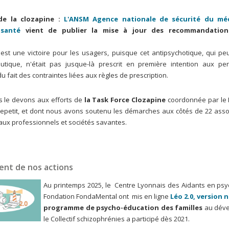
 de la clozapine :
L'ANSM Agence nationale de sécurité du mé
 santé
vient de publier la mise à jour des recommandation
.
st une victoire pour les usagers, puisque cet antipsychotique, qui peu
utique, n'était pas jusque-là prescrit en première intention aux p
u fait des contraintes liées aux règles de prescription.
s le devons aux efforts de
la Task Force Clozapine
coordonnée par le 
 Lepetit, et dont nous avons soutenu les démarches aux côtés de 22 asso
aux professionnels et sociétés savantes.
nt de nos actions
Au printemps 2025, le Centre Lyonnais des Aidants en psych
Fondation FondaMental ont mis en ligne
Léo 2.0, version
programme de psycho-éducation des familles
au déve
le Collectif schizophrénies a participé dès 2021.