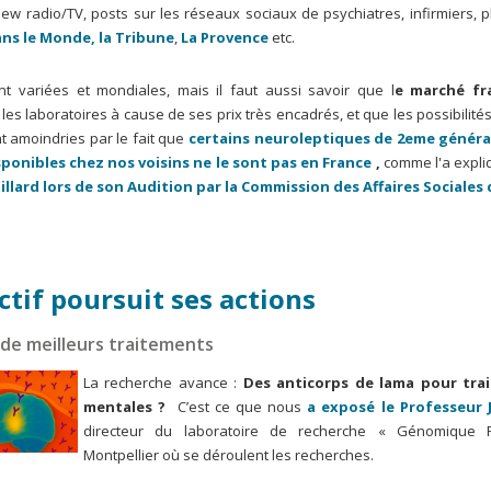
view radio/TV, posts sur les réseaux sociaux de psychiatres, infirmiers,
ns le Monde,
la Tribune
,
La Provence
etc.
t variées et mondiales, mais il faut aussi savoir que l
e marché fr
les laboratoires à cause de ses prix très encadrés, et que les possibilité
t amoindries par le fait que
certains neuroleptiques de 2eme généra
sponibles chez nos voisins ne le sont pas en France
,
comme l'a expliq
illard lors de son Audition par la Commission des Affaires Sociales
ctif poursuit ses actions
de meilleurs traitements
La recherche avance :
Des anticorps de lama pour trai
mentales ?
C’est ce que nous
a exposé le Professeur 
directeur du laboratoire de recherche « Génomique F
Montpellier où se déroulent les recherches.