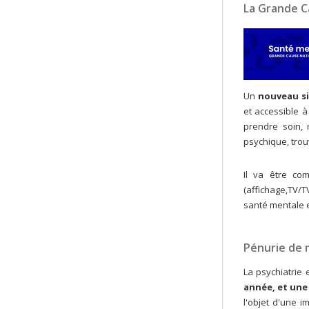
La Grande C
Un
nouveau s
et accessible 
prendre soin, 
psychique, trouv
Il va être co
(affichage,TV/T
santé mentale 
Pénurie de
La psychiatrie 
année, et une
l'objet d'une 