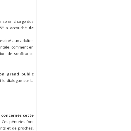
prise en charge des
25" a accouché
de
Destiné aux adultes
mentale, comment en
tion de souffrance
on grand public
t le dialogue sur la
 concernés cette
 Ces pénuries font
nts et de proches,