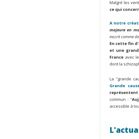
Malgré les vent
ce qui concern
A notre créa
majeure en mat
inscrit comme des
En cette fin d
et une grand
France
avec le
dont la schizo
La "grande ca
Grande caus
représentent 
commun : "
Auj
accessible à to
L'actua