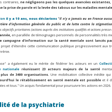
s contraires,
ne négligeons pas les quelques avancées existantes, 
e la prise de parole et la levée des tabous sur les maladies mental
tion
il y a 10 ans, nous déclarions
"
Il n’y a jamais eu en France auc
ière d’information générale du public et de lutte contre la stigmatisa
 objectifs prioritaires (actions auprès des institutions qualifiés et actions presse
'année,
en parallèle de témoignages personnels de personnalités très m
e campagne d'information sur la santé mentale sont lancés pa
 projet d'étendre cette communication publique progressivement aux t
phrénie.
use" a également eu le mérite de fédérer les acteurs en un
Collect
e nationale
réunissant 23 acteurs majeurs de la santé
menta
plus de 3400 organisations.
Une mobilisation collective inédite qui
ourd’hui le rétablissement en santé mentale est possible
et il 
utes et tous." Un acquis fondamental pour poursuivre les actions en 2026.
lité de la psychiatrie