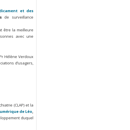
dicament et des
s
de surveillance
t être la meilleure
ersonnes avec une
Pr Hélène Verdoux
ciations d’usagers,
iatrie (CLAP) et la
 numérique de Léo
,
loppement duquel