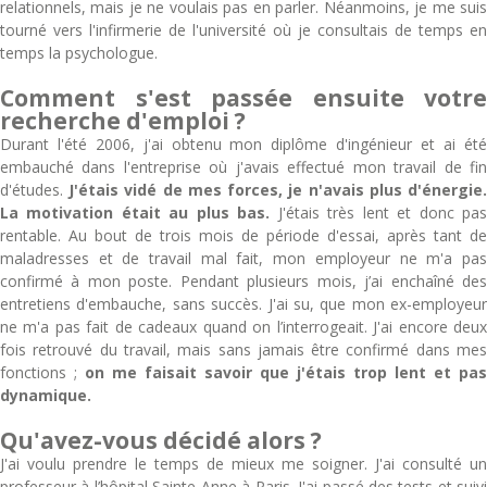
relationnels, mais je ne voulais pas en parler. Néanmoins, je me suis
tourné vers l'infirmerie de l'université où je consultais de temps en
temps la psychologue.
Comment s'est passée ensuite votre
recherche d'emploi ?
Durant l'été 2006, j'ai obtenu mon diplôme d'ingénieur et ai été
embauché dans l'entreprise où j'avais effectué mon travail de fin
d'études.
J'étais vidé de mes forces, je n'avais plus d'énergie
La motivation était au plus bas.
J'étais très lent et donc pa
rentable. Au bout de trois mois de période d'essai, après tant de
maladresses et de travail mal fait, mon employeur ne m'a pas
confirmé à mon poste. Pendant plusieurs mois, j’ai enchaîné des
entretiens d'embauche, sans succès. J'ai su, que mon ex-employeur
ne m'a pas fait de cadeaux quand on l’interrogeait. J'ai encore deux
fois retrouvé du travail, mais sans jamais être confirmé dans mes
fonctions ;
on me faisait savoir que j'étais trop lent et pas
dynamique.
Qu'avez-vous décidé alors ?
J'ai voulu prendre le temps de mieux me soigner. J'ai consulté un
professeur à l’hôpital Sainte-Anne à Paris. J'ai passé des tests et suivi