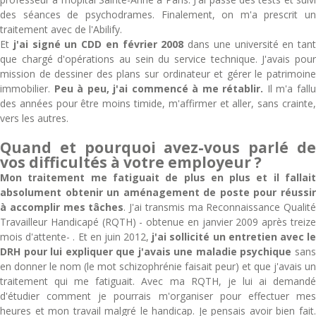
des séances de psychodrames. Finalement, on m'a prescrit un
traitement avec de l'Abilify.
Et
j'ai signé un CDD en février 2008
dans une université en tant
que chargé d'opérations au sein du service technique. J'avais pour
mission de dessiner des plans sur ordinateur et gérer le patrimoine
immobilier.
Peu à peu, j'ai commencé à me rétablir.
Il m'a fall
des années pour être moins timide, m'affirmer et aller, sans crainte,
vers les autres.
Quand et pourquoi avez-vous parlé de
vos difficultés à votre employeur ?
Mon traitement me fatiguait de plus en plus et il fallait
absolument obtenir un aménagement de poste pour réussir
à accomplir mes tâches
. J'ai transmis ma Reconnaissance Qualité
Travailleur Handicapé (RQTH) - obtenue en janvier 2009 après treize
mois d'attente- . Et en juin 2012,
j'ai sollicité un entretien avec l
DRH pour lui expliquer que j'avais une maladie psychique
san
en donner le nom (le mot schizophrénie faisait peur) et que j'avais un
traitement qui me fatiguait. Avec ma RQTH, je lui ai demandé
d'étudier comment je pourrais m'organiser pour effectuer mes
heures et mon travail malgré le handicap. Je pensais avoir bien fait.