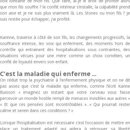
voix lointaine de mon fils. Que faire, ai-je le droit de profiter alors
que mon fils souffre ? le conflit intérieur s’installe, la culpabilité prend
son aise et je ne suis plus vraiment là. Les Stones ou mon fils ? je
suis restée pour échapper, j’ai profité.
Karinne, traverse à côté de son fils, les changements progressifs, la
souffrance intense, les voix qui enferment, des moments hors de
contrôle qui entrainent des hospitalisations sous contraintes, des
situations vécues pour une mère comme un choix cornélien, un
conflit de loyauté envers son enfant.
C'est la maladie qui enferme ...
On réduit trop la psychiatrie à l’enfermement physique et on ne dit
pas assez que c’est la maladie qui enferme, comme l’écrit Karine
Buisson « imaginez un instant que votre cerveau vous fasse
percevoir un monde hostile rempli de menaces invisibles aux autres »
« Et que ces pensées sont incontrôlables ». « Qui pourrait rester
calme et serein dans ces conditions ? »
Lorsque l’hospitalisation est nécessaire c’est l’occasion de mettre en
place un traitement adapté qui aidera à retrouver sa liberté