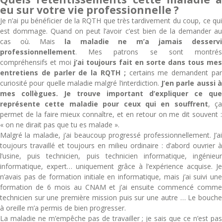
eu sur votre vie professionnelle ?
Je n’ai pu bénéficier de la RQTH que très tardivement du coup, ce qui
est dommage. Quand on peut l’avoir c’est bien de la demander au
cas où. Mais
la maladie ne m’a jamais desservi
professionnellement
. Mes patrons se sont montrés
compréhensifs et moi
j’ai toujours fait en sorte dans tous mes
entretiens de parler de la RQTH ;
certains me demandent pa
curiosité pour quelle maladie malgré l’interdiction.
J’en parle aussi à
mes collègues. Je trouve important d’expliquer ce que
représente cette maladie pour ceux qui en souffrent
, ça
permet de la faire mieux connaître, et en retour on me dit souvent :
« on ne dirait pas que tu es malade ».
Malgré la maladie, j’ai beaucoup progressé professionnellement. J’ai
toujours travaillé et toujours en milieu ordinaire : d’abord ouvrier à
l’usine, puis technicien, puis technicien informatique, ingénieur
informatique, expert… uniquement grâce à l’expérience acquise. Je
n’avais pas de formation initiale en informatique, mais j’ai suivi une
formation de 6 mois au CNAM et j’ai ensuite commencé comme
technicien sur une première mission puis sur une autre … Le bouche
à oreille m’a permis de bien progresser.
La maladie ne m’empêche pas de travailler ; je sais que ce n’est pas