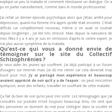
explique un peu la maladie et comment réinstaurer un dialogue. On a
pu en parler naturellement, comme dans le monde professionnel.
J’ai refait un dernier épisode psychotique alors que j’étais arrêté pour
dépression, quand ma femme m’a appris qu’elle était enceinte. C’était
difficile car complétement nouveau, même si on avait ce souhait
depuis longtemps ; j’ai été très stressé. Mais depuis la naissance de
mes filles il y a 4 ans je suis en rémission d’après le centre expert. Je
n’ai plus aucun symptôme de la maladie.
Qu’est-ce qui vous a donné envie de
témoigner sur le site du Collectif
Schizophrénies ?
Je veux aider les jeunes qui souffrent. J’ai déjà participé à un forum
d’usagers sur internet mais j’ai dû me retirer car cela devenait trop
lourd pour moi.
J’y ai partagé mon expérience et beaucou
avaient apprécié de voir qu’il y a de l’espoir
: on peut rencontrer
quelqu’un, avoir des enfants, travailler en souffrant de cette maladie.
Ça fait du bien de voir qu’on peut s’en sortir. Les témoignages que j’ai
consultés sur youtube m’ont toujours beaucoup ému. On sent que
les personnes se donnent du mal pour s’intégrer dans la société et
beaucoup s’en sortent très bien en mettant en place des règles pour