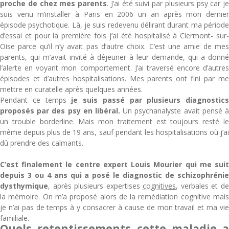
proche de chez mes parents
. J’ai été suivi par plusieurs psy car je
suis venu m’installer à Paris en 2006 un an après mon dernier
épisode psychotique. Là, je suis redevenu délirant durant ma période
d’essai et pour la première fois j’ai été hospitalisé à Clermont- sur-
Oise parce qu’il n’y avait pas d’autre choix. C’est une amie de mes
parents, qui m’avait invité à déjeuner à leur demande, qui a donné
l’alerte en voyant mon comportement. J’ai traversé encore d’autres
épisodes et d’autres hospitalisations. Mes parents ont fini par me
mettre en curatelle après quelques années.
Pendant ce temps
je suis passé par plusieurs diagnostics
proposés par des psy en libéral.
Un psychanalyste avait pensé à
un trouble borderline. Mais mon traitement est toujours resté le
même depuis plus de 19 ans, sauf pendant les hospitalisations où j’ai
dû prendre des calmants.
C’est finalement le centre expert Louis Mourier qui me suit
depuis 3 ou 4 ans qui a posé le diagnostic de schizophrénie
dysthymique
, après plusieurs expertises
cognitives
, verbales et d
la mémoire. On m’a proposé alors de la remédiation cognitive mais
je n’ai pas de temps à y consacrer à cause de mon travail et ma vie
familiale.
Quels retentissements cette maladie a