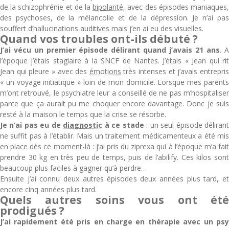
de la schizophrénie et de la
bipolarité
, avec des épisodes maniaques
des psychoses, de la mélancolie et de la dépression. Je n’ai pas
souffert d’hallucinations auditives mais j’en ai eu des visuelles.
Quand vos troubles ont-ils débuté ?
J’ai vécu un premier épisode délirant quand j’avais 21 ans
. A
l’époque j’étais stagiaire à la SNCF de Nantes. J’étais « Jean qui rit
Jean qui pleure » avec des
émotions
très intenses et j’avais entrepri
« un voyage initiatique » loin de mon domicile. Lorsque mes parents
m’ont retrouvé, le psychiatre leur a conseillé de ne pas m’hospitaliser
parce que ça aurait pu me choquer encore davantage. Donc je suis
resté à la maison le temps que la crise se résorbe.
Je n’ai pas eu de
diagnostic
à ce stade
: un seul épisode déliran
ne suffit pas à l’établir. Mais un traitement médicamenteux a été mis
en place dès ce moment-là : j’ai pris du ziprexa qui à l’époque m’a fait
prendre 30 kg en très peu de temps, puis de l’abilify. Ces kilos sont
beaucoup plus faciles à gagner qu’à perdre…
Ensuite j’ai connu deux autres épisodes deux années plus tard, et
encore cinq années plus tard.
Quels autres soins vous ont été
prodigués ?
J’ai rapidement été pris en charge en thérapie avec un psy