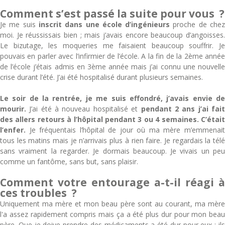
Comment s’est passé la suite pour vous ?
Je me suis
inscrit dans une école d’ingénieurs
proche de che
moi. Je réussissais bien ; mais j’avais encore beaucoup d’angoisses.
Le bizutage, les moqueries me faisaient beaucoup souffrir. Je
pouvais en parler avec l’infirmier de l’école. A la fin de la 2ème année
de l’école j’étais admis en 3ème année mais j’ai connu une nouvelle
crise durant l’été. J’ai été hospitalisé durant plusieurs semaines.
Le soir de la rentrée, je me suis effondré, j’avais envie de
mourir.
J’ai été à nouveau hospitalisé et
pendant 2 ans j’ai fai
des allers retours à l’hôpital pendant 3 ou 4 semaines.
C’étai
l’enfer.
Je fréquentais l’hôpital de jour où ma mère m’emmenait
tous les matins mais je n’arrivais plus à rien faire. Je regardais la télé
sans vraiment la regarder. Je dormais beaucoup. Je vivais un peu
comme un fantôme, sans but, sans plaisir.
Comment votre entourage a-t-il réagi à
ces troubles ?
Uniquement ma mère et mon beau père sont au courant, ma mère
l'a assez rapidement compris mais ça a été plus dur pour mon beau
père. Que je doive prendre des médicaments a été dur pour eux ; ils