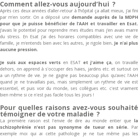
Comment allez-vous aujourd’hui ?
Après ces deux années d’aller-retour à l’hôpital ça allait mieux, j’ai fini
par m’en sortir. On a déposé une
demande auprès de la MDP
pour que je puisse bénéficier de l’AAH et travailler en Esat.
J’avais le potentiel pour reprendre mes études mais j’en avais marre
du stress. En Esat j’ai des horaires compatibles avec une vie de
famille, je m’entends bien avec les autres, je rigole bien
. Je n’ai plus
aucune pression.
Je suis aux espaces verts
en ESAT
et j'aime ça
, on travaill
dehors, on apprend à s'occuper des haies, jardins etc. et surtout on
a un rythme de vie. Je ne gagne pas beaucoup plus qu’avec l'AAH
quand je ne travaillais pas, mais simplement un rythme de vie est
essentiel, et puis voir du monde, ses collègues etc. c'est vraiment
bien même si ce n'est pas facile tous les jours !
Pour quelles raisons avez-vous souhaité
témoigner de votre maladie ?
La première raison est l'envie de dire au monde entier que
la
schizophrénie n'est pas synonyme de tueur en série
.
Par
exemple moi qui ai cette pathologie je ne tue même pas les