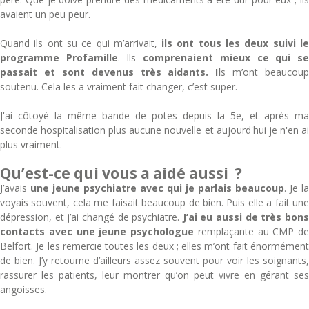
avaient un peu peur.
Quand ils ont su ce qui m’arrivait,
ils ont tous les deux suivi l
programme Profamille
. Ils
comprenaient mieux ce qui s
passait et sont devenus très aidants.
Il
s m’ont beaucoup
soutenu. Cela les a vraiment fait changer, c’est super.
J'ai côtoyé la même bande de potes depuis la 5e, et après ma
seconde hospitalisation plus aucune nouvelle et aujourd'hui je n'en ai
plus vraiment.
Qu’est-ce qui vous a aidé aussi ?
J’avais
une jeune psychiatre
avec qui je parlais beaucoup
. Je la
voyais souvent, cela me faisait beaucoup de bien. Puis elle a fait une
dépression, et j’ai changé de psychiatre.
J’ai eu aussi de très bon
contacts avec
une jeune psychologue
remplaçante au CMP de
Belfort. Je les remercie toutes les deux ; elles m’ont fait énormément
de bien. J’y retourne d’ailleurs assez souvent pour voir les soignants,
rassurer les patients, leur montrer qu’on peut vivre en gérant ses
angoisses.