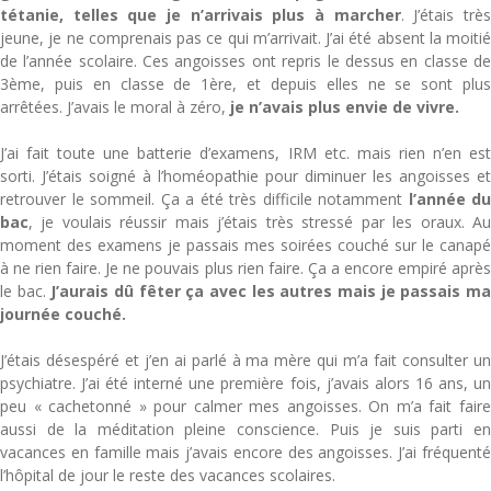
tétanie, telles que je n’arrivais plus à marcher
. J’étais trè
jeune, je ne comprenais pas ce qui m’arrivait. J’ai été absent la moitié
de l’année scolaire. Ces angoisses ont repris le dessus en classe de
3ème, puis en classe de 1ère, et depuis elles ne se sont plus
arrêtées. J’avais le moral à zéro,
je n’avais plus envie de vivre.
J’ai fait toute une batterie d’examens, IRM etc. mais rien n’en est
sorti. J’étais soigné à l’homéopathie pour diminuer les angoisses et
retrouver le sommeil. Ça a été très difficile notamment
l’année du
bac
, je voulais réussir mais j’étais très stressé par les oraux. Au
moment des examens je passais mes soirées couché sur le canapé
à ne rien faire. Je ne pouvais plus rien faire. Ça a encore empiré après
le bac.
J’aurais dû fêter ça avec les autres mais je passais m
journée couché.
J’étais désespéré et j’en ai parlé à ma mère qui m’a fait consulter un
psychiatre. J’ai été interné une première fois, j’avais alors 16 ans, un
peu « cachetonné » pour calmer mes angoisses. On m’a fait faire
aussi de la méditation pleine conscience. Puis je suis parti en
vacances en famille mais j’avais encore des angoisses. J’ai fréquenté
l’hôpital de jour le reste des vacances scolaires.