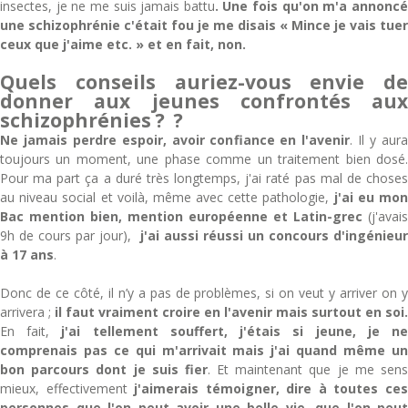
insectes, je ne me suis jamais battu
. Une fois qu'on m'a annonc
une schizophrénie c'était fou je me disais « Mince je vais tuer
ceux que j'aime etc. » et en fait, non.
Quels conseils auriez-vous envie de
donner aux jeunes confrontés aux
schizophrénies ? ?
Ne jamais perdre espoir, avoir confiance en l'avenir
. Il y aur
toujours un moment, une phase comme un traitement bien dosé.
Pour ma part ça a duré très longtemps, j'ai raté pas mal de choses
au niveau social et voilà, même avec cette pathologie,
j'ai eu mo
Bac mention bien, mention européenne et Latin-grec
(j'avais
9h de cours par jour),
j'ai aussi réussi un concours d'ingénieur
à 17 ans
.
Donc de ce côté, il n’y a pas de problèmes, si on veut y arriver on y
arrivera ;
il faut vraiment croire en l'avenir mais surtout en soi.
En fait,
j'ai tellement souffert, j'étais si jeune, je n
comprenais pas ce qui m'arrivait mais j'ai quand même un
bon parcours dont je suis fier
. Et maintenant que je me sen
mieux, effectivement
j'aimerais témoigner, dire à toutes ce
personnes que l'on peut avoir une belle vie, que l'on peut