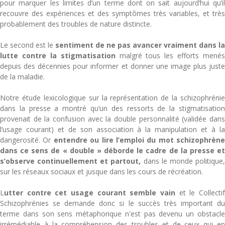
pour marquer les limites d’un terme dont on sait aujourd’hui qu’il
recouvre des expériences et des symptômes très variables, et très
probablement des troubles de nature distincte.
Le second est le
sentiment de ne pas avancer vraiment dans la
lutte contre la stigmatisation
malgré tous les efforts menés
depuis des décennies pour informer et donner une image plus juste
de la maladie.
Notre étude lexicologique sur la représentation de la schizophrénie
dans la presse a montré qu’un des ressorts de la stigmatisation
provenait de la confusion avec la double personnalité (validée dans
l’usage courant) et de son association à la manipulation et à la
dangerosité. Or
entendre ou lire l’emploi du mot schizophrène
dans ce sens de « double » déborde le cadre de la presse et
s’observe continuellement et partout,
dans le monde politique
sur les réseaux sociaux et jusque dans les cours de récréation.
L
utter contre cet usage courant semble vain
et le Collectif
Schizophrénies se demande donc si le succès très important du
terme dans son sens métaphorique n'est pas devenu un obstacle
irrémédiable à la compréhension des troubles et de ceux qui en