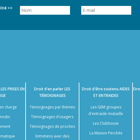
ité >>
e
LES PRISES EN
Droit d'en parler
LES
Droit d'être soutenu
AIDES
Dro
RGE
TÉMOIGNAGES
ET ENTRAIDES
 en charge
Témoignages par thèmes
Les GEM groupes
d'entraide mutuelle
nostic
Témoignages d'usagers
Les Clubhouse
tement
Témoignages de proches
La Maison Perchée
somatique
Entretiens avec des