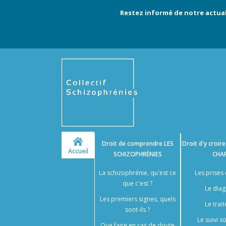
Restez informé de notre actual
Droit de comprendre
LES
Droit d'y croir
Accueil
SCHIZOPHRÉNIES
CHA
La schizophrénie, qu'est ce
Les prises
que c'est ?
Le diag
Les premiers signes, quels
Le trai
sont-ils ?
Le suivi 
Que faire en cas de doute