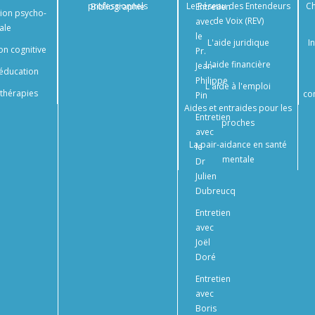
professionnels
Le Réseau des Entendeurs
Ch
Bibliographie
Entretien
tion psycho-
de Voix (REV)
avec
ale
le
L'aide juridique
I
on cognitive
Pr.
L'aide financière
Jean-
éducation
Philippe
L'aide à l'emploi
thérapies
co
Pin
Aides et entraides pour les
Entretien
proches
avec
La pair-aidance en santé
le
mentale
Dr
Julien
Dubreucq
Entretien
avec
Joël
Doré
Entretien
avec
Boris