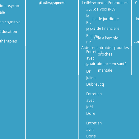
professionnels
Le Réseau des Entendeurs
Ch
Bibliographie
Entretien
tion psycho-
de Voix (REV)
avec
ale
le
L'aide juridique
I
on cognitive
Pr.
L'aide financière
Jean-
éducation
Philippe
L'aide à l'emploi
thérapies
co
Pin
Aides et entraides pour les
Entretien
proches
avec
La pair-aidance en santé
le
mentale
Dr
Julien
Dubreucq
Entretien
avec
Joël
Doré
Entretien
avec
Boris