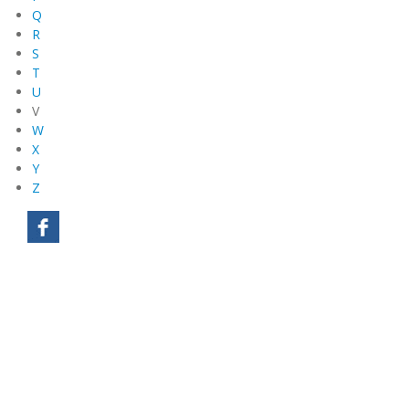
Q
R
S
T
U
V
W
X
Y
Z
Mentions légales
Plan du site
Contact
Lexique
Recherche
Connexion