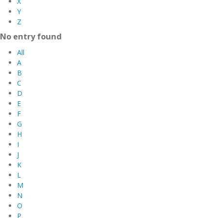
X
Y
Z
No entry found
All
A
B
C
D
E
F
G
H
I
J
K
L
M
N
O
P