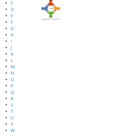
C
D
E
F
G
H
I
J
K
L
M
N
O
P
Q
R
S
T
U
V
W