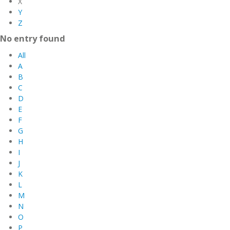
X
Y
Z
No entry found
All
A
B
C
D
E
F
G
H
I
J
K
L
M
N
O
P