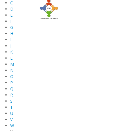
C
D
E
F
G
H
I
J
K
L
M
N
O
P
Q
R
S
T
U
V
W