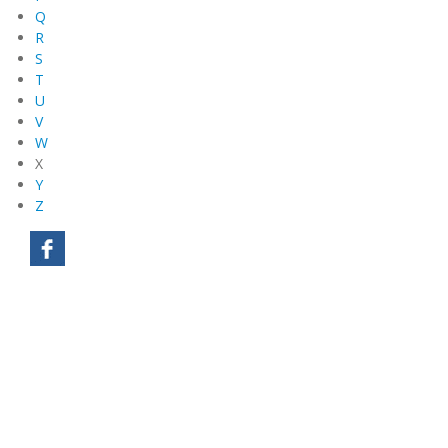
Q
R
S
T
U
V
W
X
Y
Z
Mentions légales
Plan du site
Contact
Lexique
Recherche
Connexion