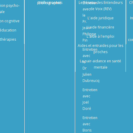
professionnels
Le Réseau des Entendeurs
Ch
Bibliographie
Entretien
tion psycho-
de Voix (REV)
avec
ale
le
L'aide juridique
I
on cognitive
Pr.
L'aide financière
Jean-
éducation
Philippe
L'aide à l'emploi
thérapies
co
Pin
Aides et entraides pour les
Entretien
proches
avec
La pair-aidance en santé
le
mentale
Dr
Julien
Dubreucq
Entretien
avec
Joël
Doré
Entretien
avec
Boris