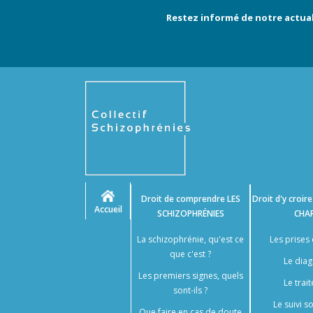
Restez informé de notre actual
Droit de comprendre
LES
Droit d'y croir
Accueil
SCHIZOPHRÉNIES
CHA
La schizophrénie, qu'est ce
Les prises
que c'est ?
Le diag
Les premiers signes, quels
Le trai
sont-ils ?
Le suivi 
Que faire en cas de doute