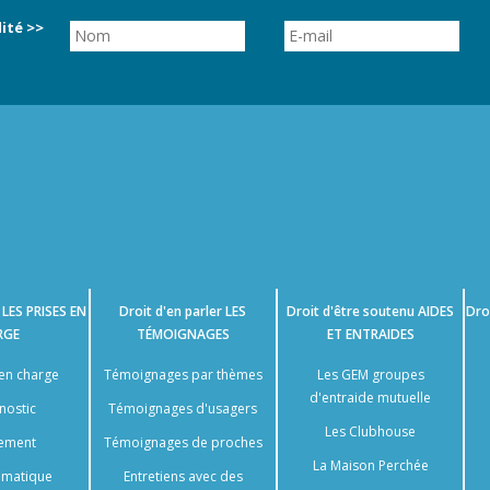
ité >>
e
LES PRISES EN
Droit d'en parler
LES
Droit d'être soutenu
AIDES
Dro
RGE
TÉMOIGNAGES
ET ENTRAIDES
 en charge
Témoignages par thèmes
Les GEM groupes
d'entraide mutuelle
nostic
Témoignages d'usagers
Les Clubhouse
tement
Témoignages de proches
La Maison Perchée
somatique
Entretiens avec des