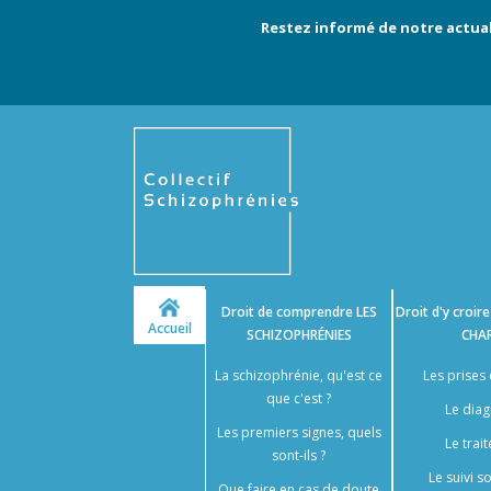
Restez informé de notre actual
Droit de comprendre
LES
Droit d'y croir
Accueil
SCHIZOPHRÉNIES
CHA
La schizophrénie, qu'est ce
Les prises
que c'est ?
Le diag
Les premiers signes, quels
Le trai
sont-ils ?
Le suivi 
Que faire en cas de doute