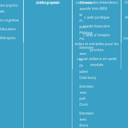
professionnels
Le Réseau des Entendeurs
Ch
Bibliographie
Entretien
tion psycho-
de Voix (REV)
avec
ale
le
L'aide juridique
I
on cognitive
Pr.
L'aide financière
Jean-
éducation
Philippe
L'aide à l'emploi
thérapies
co
Pin
Aides et entraides pour les
Entretien
proches
avec
La pair-aidance en santé
le
mentale
Dr
Julien
Dubreucq
Entretien
avec
Joël
Doré
Entretien
avec
Boris