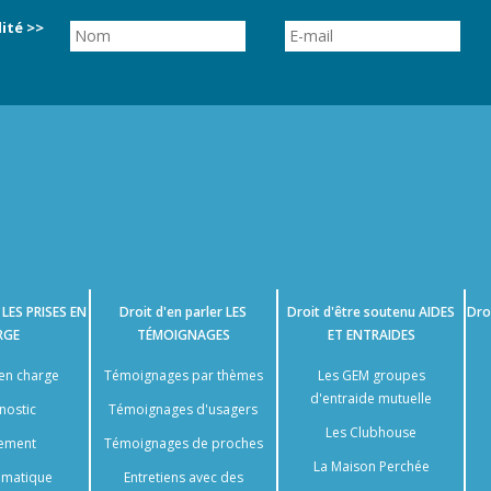
ité >>
e
LES PRISES EN
Droit d'en parler
LES
Droit d'être soutenu
AIDES
Dro
RGE
TÉMOIGNAGES
ET ENTRAIDES
 en charge
Témoignages par thèmes
Les GEM groupes
d'entraide mutuelle
nostic
Témoignages d'usagers
Les Clubhouse
tement
Témoignages de proches
La Maison Perchée
somatique
Entretiens avec des