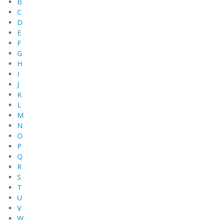
B
C
D
E
F
G
H
I
J
K
L
M
N
O
P
Q
R
S
T
U
V
W