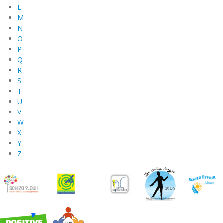
L
M
N
O
P
Q
R
S
T
U
V
W
X
Y
Z