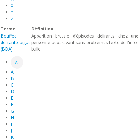
X
Y
Z
Terme
Définition
Bouffée
Apparition brutale d’épisodes délirants chez une
délirante aigüe
personne auparavant sans problèmes
Texte de l'info-
(BDA)
bulle
All
A
B
C
D
E
F
G
H
I
J
K