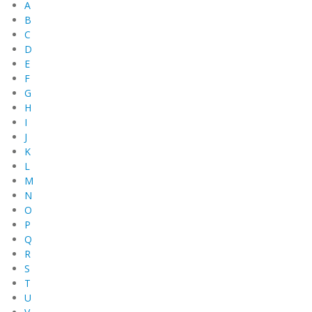
A
B
C
D
E
F
G
H
I
J
K
L
M
N
O
P
Q
R
S
T
U