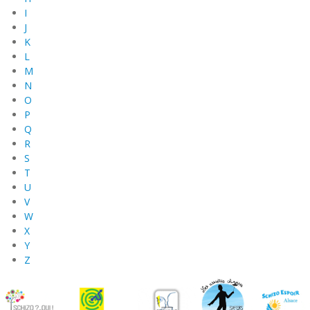
I
J
K
L
M
N
O
P
Q
R
S
T
U
V
W
X
Y
Z