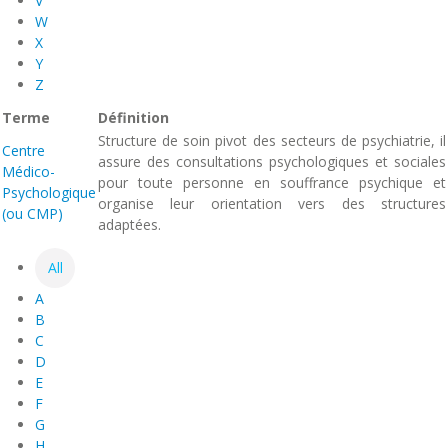
V
W
X
Y
Z
Terme
Définition
Structure de soin pivot des secteurs de psychiatrie, il
Centre
assure des consultations psychologiques et sociales
Médico-
pour toute personne en souffrance psychique et
Psychologique
organise leur orientation vers des structures
(ou CMP)
adaptées.
All
A
B
C
D
E
F
G
H