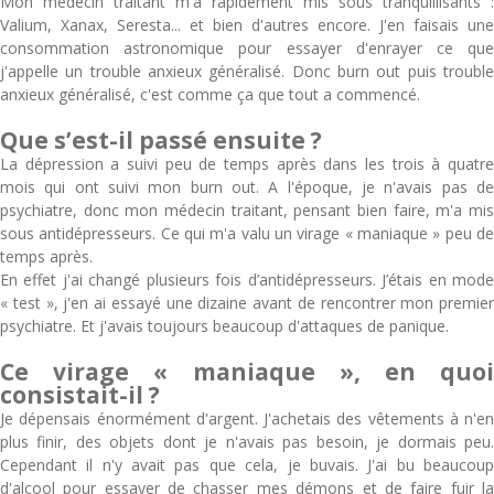
Mon médecin traitant m'a rapidement mis sous tranquillisants :
Valium, Xanax, Seresta... et bien d'autres encore. J'en faisais une
consommation astronomique pour essayer d'enrayer ce que
j'appelle un trouble anxieux généralisé. Donc burn out puis trouble
anxieux généralisé, c'est comme ça que tout a commencé.
Que s’est-il passé ensuite ?
La dépression a suivi peu de temps après dans les trois à quatre
mois qui ont suivi mon burn out. A l'époque, je n'avais pas de
psychiatre, donc mon médecin traitant, pensant bien faire, m'a mis
sous antidépresseurs. Ce qui m'a valu un virage « maniaque » peu de
temps après.
En effet j'ai changé plusieurs fois d’antidépresseurs. J’étais en mode
« test », j'en ai essayé une dizaine avant de rencontrer mon premier
psychiatre. Et j'avais toujours beaucoup d'attaques de panique.
Ce virage « maniaque », en quoi
consistait-il ?
Je dépensais énormément d'argent. J'achetais des vêtements à n'en
plus finir, des objets dont je n'avais pas besoin, je dormais peu.
Cependant il n'y avait pas que cela, je buvais. J'ai bu beaucoup
d'alcool pour essayer de chasser mes démons et de faire fuir la