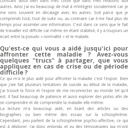
constant aussi bien dans mes choix que dans mes relations aux
autres. Ainsi j'ai eu beaucoup de mal à m’intégrer socialement car je
me sens souvent en décalage avec les autres. Soit parce que je
comprends tout, tout de suite ou, au contraire car il me faut plus de
temps pour assimiler une information. C'est dans ce sens que le fait
de travailler est difficile car même en étant stabilisé, il y a toujours un
écart entre la pseudo « normalité » et le malade.
Qu'est-ce qui vous a aidé jusqu'ici pour
affronter cette maladie ? Avez-vous
quelques "trucs" à partager, que vous
appliquez en cas de crise ou de période
difficile ?
Ce qui m'a le plus aidé pour affronter la maladie c'est l'espoir. Bien
que j'aie fait plusieurs tentatives de suicide au début de la maladie,
j'ai trouvé la force et l'espoir de me reconnecter au monde tel qu'il
est. Il faut beaucoup de patience et aussi explorer des pistes afin de
se comprendre et de comprendre la maladie elle-même.
La lecture m'a beaucoup aidé, en lisant des articles ou des
biographies ou bien même des essais sur la schizophrénie.
Cependant, peu parlent de la schizophrénie psycho-affective, ce qui
est à déplorer. J'ai donc entendu et vu des témoignages qui m'ont