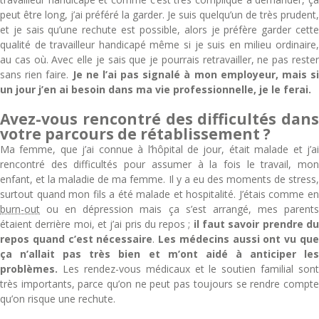
peut être long, j’ai préféré la garder. Je suis quelqu’un de très prudent,
et je sais qu’une rechute est possible, alors je préfère garder cette
qualité de travailleur handicapé même si je suis en milieu ordinaire,
au cas où. Avec elle je sais que je pourrais retravailler, ne pas rester
sans rien faire.
Je ne l’ai pas signalé à mon employeur, mais si
un jour j’en ai besoin dans ma vie professionnelle, je le ferai.
Avez-vous rencontré des difficultés dans
votre parcours de rétablissement ?
Ma femme, que j’ai connue à l’hôpital de jour, était malade et j’ai
rencontré des difficultés pour assumer à la fois le travail, mon
enfant, et la maladie de ma femme. Il y a eu des moments de stress,
surtout quand mon fils a été malade et hospitalité. J’étais comme en
burn-out
ou en dépression mais ça s’est arrangé, mes parents
étaient derrière moi, et j’ai pris du repos ;
il faut savoir prendre d
repos quand c’est nécessaire
.
Les médecins aussi ont vu qu
ça n’allait pas très bien et m’ont aidé à anticiper les
problèmes.
Les rendez-vous médicaux et le soutien familial sont
très importants, parce qu’on ne peut pas toujours se rendre compte
qu’on risque une rechute.