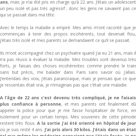
ans
, mais je n’ai été pris en charge qu’à 22 ans. J’étais un adolescent
un peu isolé et pas très agressif ; donc les gens ne savaient pas ce
qui se passait dans ma tête.
Avec le temps la maladie a empiré. Mes amis m’ont raconté que je
commençais à tenir des propos incohérents, tout devenait flou,
j’étais très isolé et mes parents se demandaient ce qu’il se passait.
Ils m’ont accompagné chez un psychiatre quand j’ai eu 21 ans, mais il
n’a pas réussi à évaluer la maladie. Mes troubles sont devenus très
forts, je faisais des choses incohérentes comme prendre le train
sans but précis, me balader dans Paris sans savoir où j’allais.
J’entendais des voix, j’étais paranoïaque, mais je pensais que ce que
je ressentais était vrai, je n’imaginais pas que c’était une maladie.
A l’âge de 22 ans c’est devenu très compliqué, je ne faisais
plus confiance à personne
, et mes parents ont finalement dû
appeler la police pour que je me fasse hospitaliser de force, en
isolement pour un certain temps. Mes souvenirs de cette période
restent très flous.
A la sortie j’ai été orienté en hôpital de jour
où je suis resté 4 ans.
J’ai pris alors 30 kilos. J’étais dans un éta
tel que même les médecins pensaient que j’étais foutu. Je ne