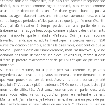
: comme musicien d’orchestre, puis plus tard comme réceptionniste
d’hôtel, puis encore comme agent d’accueil, puis encore comme
assistant de direction dans un pôle d’une grande banque, puis à
nouveau agent d’accueil dans une entreprise d’aéronautique… et cela
sur de longues périodes, n’allez pas croire que je gonfle mon CV… !!!
Oui, j’ai dû travailler à temps partiel, car une partie de mes
traitements me fatigue beaucoup, comme la plupart des traitements
pour n’importe quelle maladie d’ailleurs. Oui, je suis reconnu
travailleur handicapé et adulte handicapé, je perçois environ 850
euros d’allocation par mois, et dans le pires mois, c’est tout ce que je
touche… parfois c’est dur financièrement, mais rassurez-vous, je ne
viendrais pas vous demander une pièce. Et d’ailleurs, même si c’est
difficile je préfère m’accommoder de peu plutôt que de pleurer sur
mon sort.
Si j’étais une victime, ou si je me percevais comme tel, je vous
regarderais avec crainte et je vous observerais en me demandant ce
que vous pouvez penser de moi. Avez-vous peur… ou suis-je allé
trop loin ?? Vous avez pitié maintenant ??? Ce ne serait pas juste : j’ai
mon lot de difficultés, c’est tout, j’ose un peu en parler c’est vrai,
mais vous étiez venus aujourd’hui pour en entendre parler…
Maintenant, j’aime la vie, je l’adore même, il est vrai un peu aidé par
des
psychologues
et psychiatres ou encore le Clubhouse, qui est un