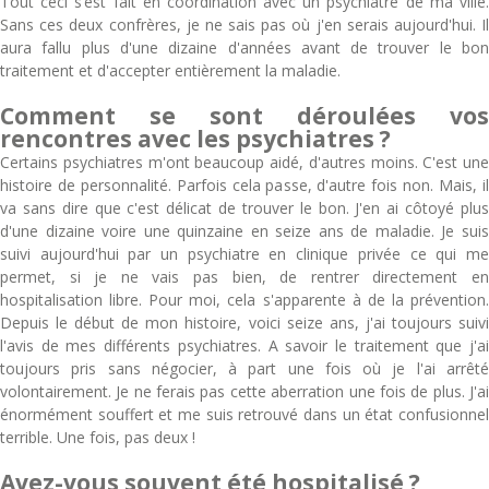
Tout ceci s’est fait en coordination avec un psychiatre de ma ville.
Sans ces deux confrères, je ne sais pas où j'en serais aujourd'hui. Il
aura fallu plus d'une dizaine d'années avant de trouver le bon
traitement et d'accepter entièrement la maladie.
Comment se sont déroulées vos
rencontres avec les psychiatres ?
Certains psychiatres m'ont beaucoup aidé, d'autres moins. C'est une
histoire de personnalité. Parfois cela passe, d'autre fois non. Mais, il
va sans dire que c'est délicat de trouver le bon. J'en ai côtoyé plus
d'une dizaine voire une quinzaine en seize ans de maladie. Je suis
suivi aujourd'hui par un psychiatre en clinique privée ce qui me
permet, si je ne vais pas bien, de rentrer directement en
hospitalisation libre. Pour moi, cela s'apparente à de la prévention.
Depuis le début de mon histoire, voici seize ans, j'ai toujours suivi
l'avis de mes différents psychiatres. A savoir le traitement que j'ai
toujours pris sans négocier, à part une fois où je l'ai arrêté
volontairement. Je ne ferais pas cette aberration une fois de plus. J'ai
énormément souffert et me suis retrouvé dans un état confusionnel
terrible. Une fois, pas deux !
Avez-vous souvent été hospitalisé ?