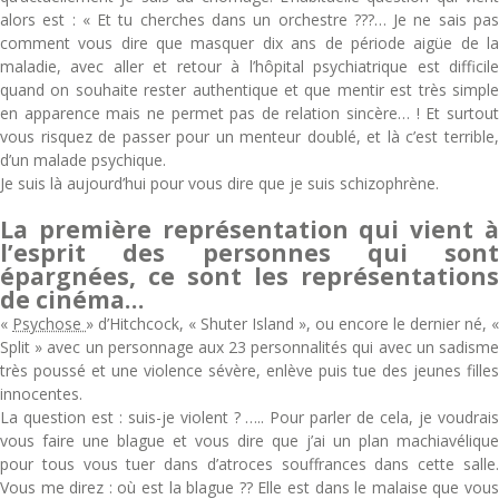
alors est : « Et tu cherches dans un orchestre ???… Je ne sais pas
comment vous dire que masquer dix ans de période aigüe de la
maladie, avec aller et retour à l’hôpital psychiatrique est difficile
quand on souhaite rester authentique et que mentir est très simple
en apparence mais ne permet pas de relation sincère… ! Et surtout
vous risquez de passer pour un menteur doublé, et là c’est terrible,
d’un malade psychique.
Je suis là aujourd’hui pour vous dire que je suis schizophrène.
La première représentation qui vient à
l’esprit des personnes qui sont
épargnées, ce sont les représentations
de cinéma…
«
Psychose
» d’Hitchcock, « Shuter Island », ou encore le dernier né, «
Split » avec un personnage aux 23 personnalités qui avec un sadisme
très poussé et une violence sévère, enlève puis tue des jeunes filles
innocentes.
La question est : suis-je violent ? ….. Pour parler de cela, je voudrais
vous faire une blague et vous dire que j’ai un plan machiavélique
pour tous vous tuer dans d’atroces souffrances dans cette salle.
Vous me direz : où est la blague ?? Elle est dans le malaise que vous