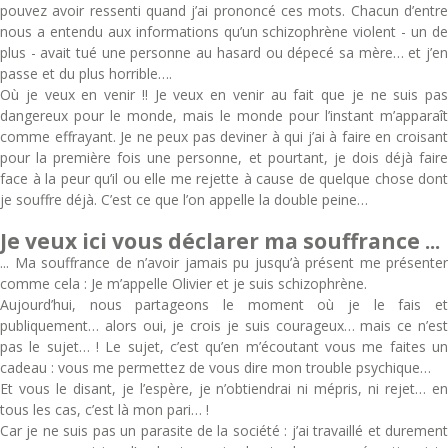
pouvez avoir ressenti quand j’ai prononcé ces mots. Chacun d’entre
nous a entendu aux informations qu’un schizophrène violent - un de
plus - avait tué une personne au hasard ou dépecé sa mère… et j’en
passe et du plus horrible….
Où je veux en venir !! Je veux en venir au fait que je ne suis pas
dangereux pour le monde, mais le monde pour l’instant m’apparaît
comme effrayant. Je ne peux pas deviner à qui j’ai à faire en croisant
pour la première fois une personne, et pourtant, je dois déjà faire
face à la peur qu’il ou elle me rejette à cause de quelque chose dont
je souffre déjà. C’est ce que l’on appelle la double peine…
Je veux ici vous déclarer ma souffrance ...
... Ma souffrance de n’avoir jamais pu jusqu’à présent me présenter
comme cela : Je m’appelle Olivier et je suis schizophrène.
Aujourd’hui, nous partageons le moment où je le fais et
publiquement… alors oui, je crois je suis courageux… mais ce n’est
pas le sujet… ! Le sujet, c’est qu’en m’écoutant vous me faites un
cadeau : vous me permettez de vous dire mon trouble psychique…
Et vous le disant, je l’espère, je n’obtiendrai ni mépris, ni rejet… en
tous les cas, c’est là mon pari… !
Car je ne suis pas un parasite de la société : j’ai travaillé et durement