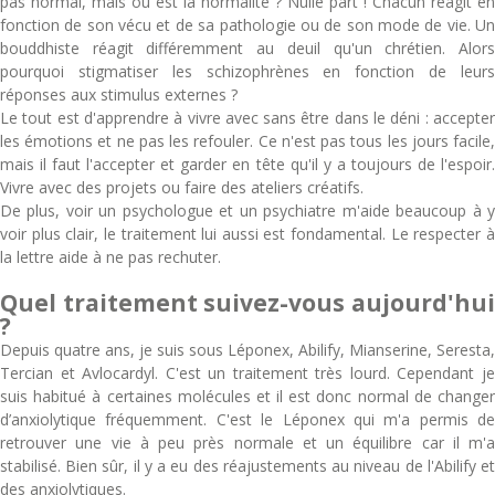
pas normal, mais où est la normalité ? Nulle part ! Chacun réagit en
fonction de son vécu et de sa pathologie ou de son mode de vie. Un
bouddhiste réagit différemment au deuil qu'un chrétien. Alors
pourquoi stigmatiser les schizophrènes en fonction de leurs
réponses aux stimulus externes ?
Le tout est d'apprendre à vivre avec sans être dans le déni : accepter
les émotions et ne pas les refouler. Ce n'est pas tous les jours facile,
mais il faut l'accepter et garder en tête qu'il y a toujours de l'espoir.
Vivre avec des projets ou faire des ateliers créatifs.
De plus, voir un psychologue et un psychiatre m'aide beaucoup à y
voir plus clair, le traitement lui aussi est fondamental. Le respecter à
la lettre aide à ne pas rechuter.
Quel traitement suivez-vous aujourd'hui
?
Depuis quatre ans, je suis sous Léponex, Abilify, Mianserine, Seresta,
Tercian et Avlocardyl. C'est un traitement très lourd. Cependant je
suis habitué à certaines molécules et il est donc normal de changer
d’anxiolytique fréquemment. C'est le Léponex qui m'a permis de
retrouver une vie à peu près normale et un équilibre car il m'a
stabilisé. Bien sûr, il y a eu des réajustements au niveau de l'Abilify et
des anxiolytiques.