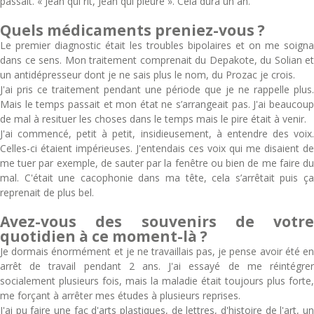
passait. « Jean qui rit, Jean qui pleure ». Cela dura un an.
Quels médicaments preniez-vous ?
Le premier diagnostic était les troubles bipolaires et on me soigna
dans ce sens. Mon traitement comprenait du Depakote, du Solian et
un antidépresseur dont je ne sais plus le nom, du Prozac je crois.
J'ai pris ce traitement pendant une période que je ne rappelle plus.
Mais le temps passait et mon état ne s’arrangeait pas. J'ai beaucoup
de mal à resituer les choses dans le temps mais le pire était à venir.
J'ai commencé, petit à petit, insidieusement, à entendre des voix.
Celles-ci étaient impérieuses. J'entendais ces voix qui me disaient de
me tuer par exemple, de sauter par la fenêtre ou bien de me faire du
mal. C'était une cacophonie dans ma tête, cela s’arrêtait puis ça
reprenait de plus bel.
Avez-vous des souvenirs de votre
quotidien à ce moment-là ?
Je dormais énormément et je ne travaillais pas, je pense avoir été en
arrêt de travail pendant 2 ans. J'ai essayé de me réintégrer
socialement plusieurs fois, mais la maladie était toujours plus forte,
me forçant à arrêter mes études à plusieurs reprises.
J'ai pu faire une fac d'arts plastiques, de lettres, d'histoire de l'art, un